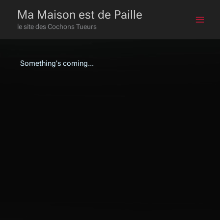
Skip
Main
Ma Maison est de Paille
to
le site des Cochons Tueurs
Men
content
Something's coming...